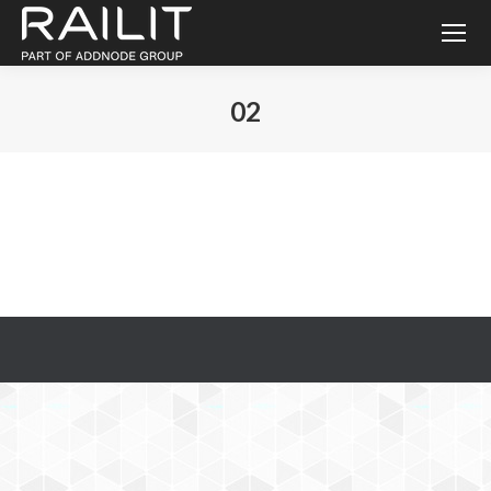
02
Du är här: