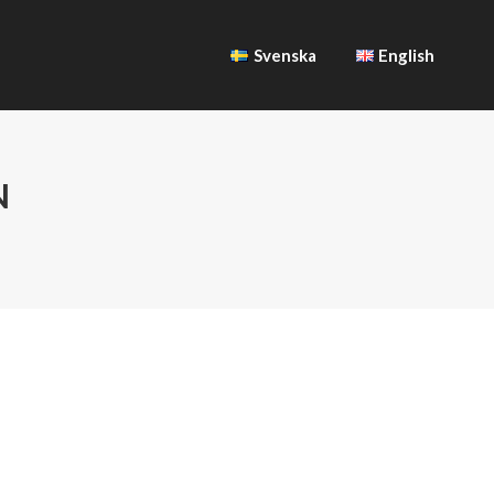
Svenska
English
Svenska
English
N