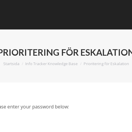
PRIORITERING FÖR ESKALATIO
Du är här:
Startsida
Info Tracker Knowledge Base
Prioritering för Eskalation
ease enter your password below: